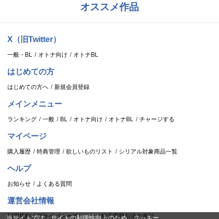
オススメ作品
X（旧Twitter）
一般・BL
オトナ向け
オトナBL
はじめての方
はじめての方へ
新規会員登録
メインメニュー
ランキング
一般
BL
オトナ向け
オトナBL
チャージする
マイページ
購入履歴
特典管理
欲しいものリスト
シリアル対象商品一覧
ヘルプ
お知らせ
よくある質問
運営会社情報
利用規約
プライバシーポリシー
特定商取引法の表記
当サイトでは、サイトの利便性向上のため、クッキー