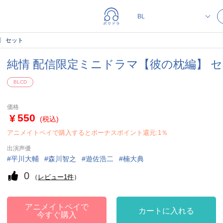
】 セット
純情 配信限定ミニドラマ【彼の枕編】 
BLCD
価格
550
(税込)
アニメイトペイで購入するとボーナスポイント還元:1％
出演声優
平川大輔
森川智之
遊佐浩二
楠大典
0
（
レビュー1件
）
アニメイトペイで
カートに入れる
今すぐ購入