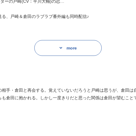
ターの戸崎(CV：平川大輔)の恋…
送る、戸崎＆倉田のラブラブ番外編も同時配信♪
more
の相手・倉田と再会する。覚えていないだろうと戸崎は思うが、倉田は
らも倉田に抱かれる。しかし一度きりだと思った関係は倉田が望むこと