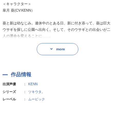
＜キャラクター＞
※ポケットドラマCDでの配信は、ミニドラマのみとなります。楽曲
皐月 葵(CV:KENN）
は含まれておりません。
葵と新は幼なじみ。連休中のとある日、新に付き添って、葵は巨大
ドラマCD「ツキウタ。」シリーズ一覧へ
ウサギを探しに公園へ出向く。そして、そのウサギとの出会いが二
人の運命を変えることに……。
more
作品情報
出演声優
：
KENN
シリーズ
：
ツキウタ。
レーベル
：
ムービック