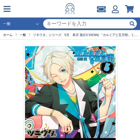
ホーム
一般
ツキウタ。シリーズ 5月 皐月 葵(CV:KENN) 「カルミアと五月雨」ミニドラマ セット