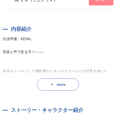
内容紹介
出演声優：KENN。
音楽と声で彩る月々——。
各月をイメージした個性豊かなキャラクターたちの日常を描いた、
「ツキウタ。」シリーズの記念すべき第1弾から、ミニドラマを一挙
配信！
more
5月は、ＫＥＮＮさん演じる皐月 葵。
ストーリー・キャラクター紹介