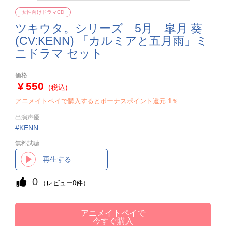
女性向けドラマCD
ツキウタ。シリーズ 5月 皐月 葵
(CV:KENN) 「カルミアと五月雨」ミ
ニドラマ セット
価格
550
(税込)
アニメイトペイで購入するとボーナスポイント還元:1％
出演声優
KENN
無料試聴
再生する
0
（
レビュー0件
）
アニメイトペイで
今すぐ購入