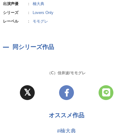
彼女に気に入られたくて本来の自分を偽ったまま恋におちるが、
出演声優
：
楠大典
相手も素性を偽って接していたことが分かり … 。
シリーズ
：
Lovers Only
そしてある日、現実の世界で互いに素性を知ることになり … 。
レーベル
：
モモグレ
ネットで始まった恋の行方は ?
同シリーズ作品
【キャスト】
副料理長 森下友永 : 楠大典
（C）佳井波/モモグレ
【トラックリスト】
1. 傷心癒えぬまま
2. 繋がりを求めて
3. 癒される心、恋の始まり
4. 予期せぬできごと
5. もう一度、向き合うために
オススメ作品
6. LOVERS ONLY
7. ネットの世界を抜け出して
#楠大典