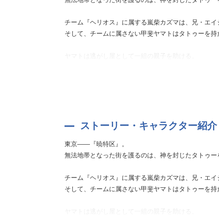
チーム『ヘリオス』に属する嵐柴カズマは、兄・エイ
そして、チームに属さない甲斐ヤマトはタトゥーを持
ヤマトは逃がし屋として一組の親子を助ける。
全て終えたと思ったのもつかの間、親子にさらなる追
その頃、カズマは『ヘリオス』に助けを求めにきた親
追われる恐怖から父と衝突する息子を見て、その脳裏
カズマ、ヤマトは親子を助けることができるのか!?
それぞれの信念を貫き、想いは交差していく――。
ストーリー・キャラクター紹介
東京――『暁特区』。
◆トラックリスト
無法地帯となった街を護るのは、神を封じたタトゥー
1 逃がし屋
2 猫の信念
チーム『ヘリオス』に属する嵐柴カズマは、兄・エイ
そして、チームに属さない甲斐ヤマトはタトゥーを持
ヤマトは逃がし屋として一組の親子を助ける。