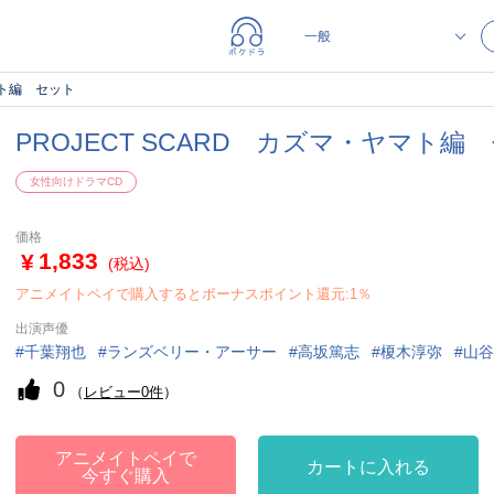
マト編 セット
PROJECT SCARD カズマ・ヤマト編
女性向けドラマCD
価格
1,833
(税込)
アニメイトペイで購入するとボーナスポイント還元:1％
出演声優
千葉翔也
ランズベリー・アーサー
高坂篤志
榎木淳弥
山谷
0
（
レビュー0件
）
アニメイトペイで
カートに入れる
今すぐ購入