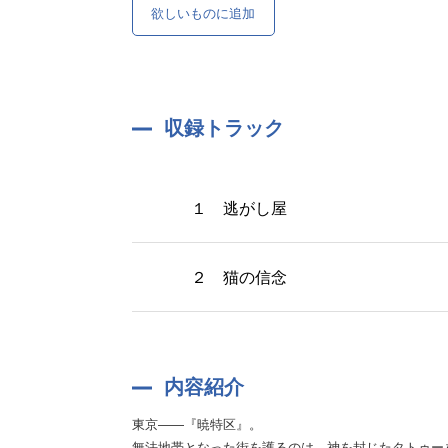
欲しいものに追加
収録トラック
１ 逃がし屋
２ 猫の信念
内容紹介
東京――『暁特区』。
無法地帯となった街を護るのは、神を封じたタトゥー