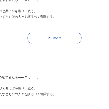
ジと共に街を護り、戦う。
たずとも街の人々を護るべく奮闘する。
手がかけられていることを知る。弟・ミナトの心配を振り切って、ヤマトは
more
子を護衛も兼ねて仮住まいに案内していた。
にはかつての自分の姿がよぎる。
を宿す者たち――スカード。
ジと共に街を護り、戦う。
たずとも街の人々を護るべく奮闘する。