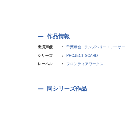
全て終えたと思ったのもつかの間、親子にさらなる追
その頃、カズマは『ヘリオス』に助けを求めにきた親
追われる恐怖から父と衝突する息子を見て、その脳裏
カズマ、ヤマトは親子を助けることができるのか!?
それぞれの信念を貫き、想いは交差していく――。
作品情報
出演声優
：
千葉翔也
ランズベリー・アーサー
[ キャスト ]
嵐柴カズマ:千葉翔也/甲斐ヤマト:ランズベリー・ア
シリーズ
：
PROJECT SCARD
嵐柴エイジ:高坂篤志/茶木縞カガミ:榎木淳弥/ 甲斐ミ
レーベル
：
フロンティアワークス
※高坂さんの「高」の字は機種依存文字の為、代用漢
同シリーズ作品