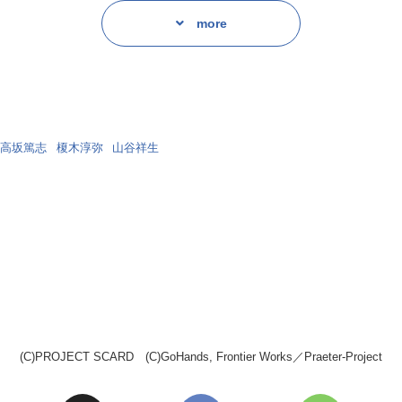
手がかけられていることを知る。弟・ミナトの心配を振り切って、ヤマトは
more
子を護衛も兼ねて仮住まいに案内していた。
にはかつての自分の姿がよぎる。
高坂篤志
榎木淳弥
山谷祥生
ーサー/
ナト:山谷祥生 ほか
字を使用しております。
(C)PROJECT SCARD (C)GoHands, Frontier Works／Praeter-Project