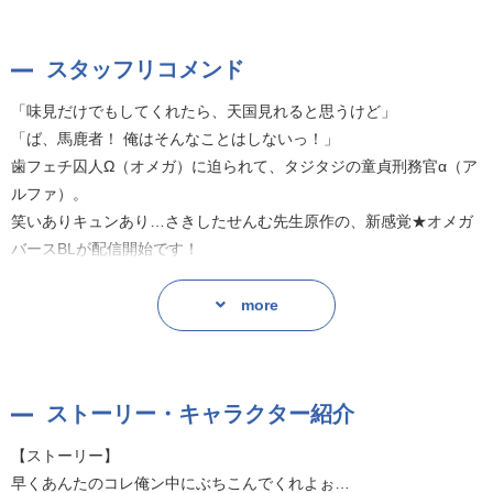
スタッフリコメンド
「味見だけでもしてくれたら、天国見れると思うけど」
「ば、馬鹿者！ 俺はそんなことはしないっ！」
歯フェチ囚人Ω（オメガ）に迫られて、タジタジの童貞刑務官α（ア
ルファ）。
笑いありキュンあり…さきしたせんむ先生原作の、新感覚★オメガ
バースBLが配信開始です！
冒頭からαをボッコボコ！？Ωのイメージをぶち破るようなインパク
more
ト！羽賀を演じられますのは、小野友樹さんです。
ガラもお口も悪いのに、可愛らしさを感じさせるお声は流石です♡
運命の相手を夢見てウットリと理想を語る姿などは、まさか刑務所
ストーリー・キャラクター紹介
にいるとは思えないほどに乙女チックなのです！
【ストーリー】
そんな羽賀の前に現れた刑務官のα・浪川。演じられますのは、高橋
早くあんたのコレ俺ン中にぶちこんでくれよぉ…