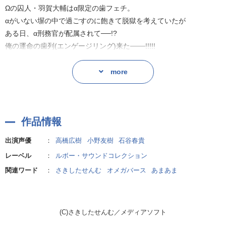
広樹さんです。
Ωの囚人・羽賀大輔はα限定の歯フェチ。
自らの信条に則り、貞操を守り続けているという、とっても真面目
αがいない塀の中で過ごすのに飽きて脱獄を考えていたが
な彼。
ある日、α刑務官が配属されて──!?
エリート感漂うお声と、ちょっぴりずれているコミカルな演技が最
俺の運命の歯列(エンゲージリング)来た───!!!!!
高なのです！
ご本人は至って真面目なのがこれまた笑いのツボに入ってしまいま
お堅いα刑務官をΩの発情フェロモンで悩殺!!
more
す♡
究極のどちゃシコラブコメディ!!!
羽賀と同室で気の合う悪友・山田を演じられますのは、石谷春貴さ
【出演】
んです。
作品情報
浪川嵐:高橋広樹
力の抜けたお声で、キレッキレなテンポの良いツッコミが冴えわた
羽賀大輔:小野友樹
ります！
出演声優
：
高橋広樹
小野友樹
石谷春貴
山田春樹:石谷春貴
レーベル
：
ルボー・サウンドコレクション
他
演技派キャスト陣によって描かれる『究極のどちゃシコラブコメデ
関連ワード
：
さきしたせんむ
オメガバース
あまあま
ィ』♡
禁断の恋の行方はどうなってしまうのでしょうか！？どうぞ最後ま
で見守ってください♪
(C)さきしたせんむ／メディアソフト