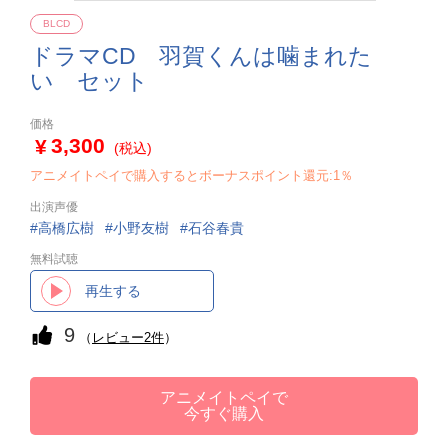
BLCD
ドラマCD 羽賀くんは噛まれた
い セット
価格
3,300
(税込)
アニメイトペイで購入するとボーナスポイント還元:1％
出演声優
高橋広樹
小野友樹
石谷春貴
無料試聴
再生する
9
（
レビュー2件
）
アニメイトペイで
今すぐ購入