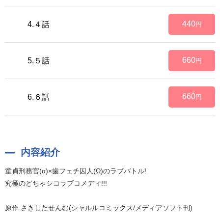
440
4.４話
円
660
5.５話
円
660
6.６話
円
内容紹介
童貞刑務官(α)×歯フェチ囚人(Ω)のラブバトル!
究極のどちゃシコラブコメディ!!!
原作:さきしたせんむ(シャルルコミックス/メディアソフト刊)