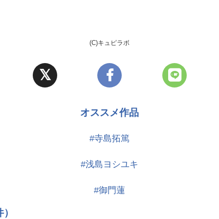
程の腕前。
(C)キュピラボ
オススメ作品
#寺島拓篤
#浅島ヨシユキ
#御門蓮
件）