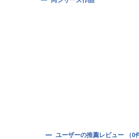
江戸での剣術修行時代には剣豪として名を馳せた
吉田松陰は師であると同時に、友人でもある。
ユーザーの推薦レビュー （0