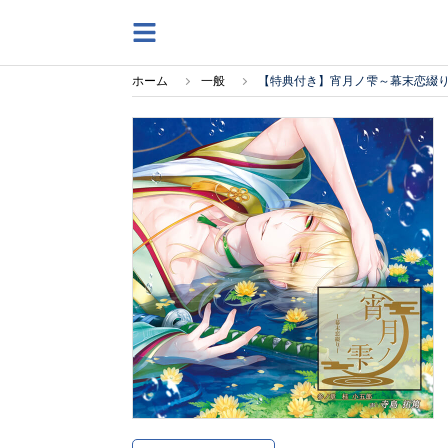
ホーム
一般
【特典付き】宵月ノ雫～幕末恋綴り