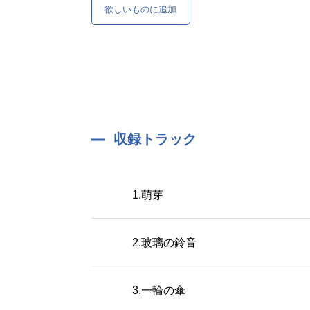
欲しいものに追加
収録トラック
1.萌芽
2.玻璃の鈴音
3.一輪の傘