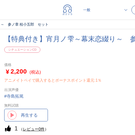
～ 参ノ章 桂小五郎 セット
【特典付き】宵月ノ雫～幕末恋綴り～ 参
シチュエーションCD
価格
2,200
(税込)
アニメイトペイで購入するとボーナスポイント還元:1％
出演声優
寺島拓篤
無料試聴
再生する
1
（
レビュー0件
）