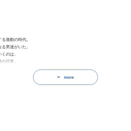
する激動の時代。
れる男達がいた。
いくのは、
前の日常。
more