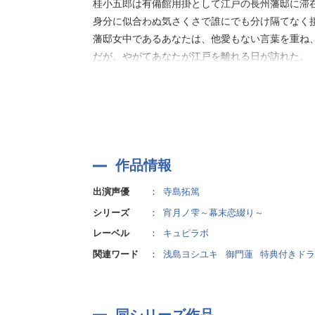
桂小五郎は有備館用掛として江戸の長州藩邸に滞
身分に似合わぬ気さくさで誰にでも分け隔てなく
藩邸女中であるあなたは、他愛もない言葉を重ね
だが、やがてあなたが江戸を離れる日が訪れた。
それからおよそ二年後。
雨の降りしきる京の都で、あなたは桂と偶然の再
ずぶ濡れの桂に傘を差し出し、自身の働く料亭へ
懐かしい思い出話に花を咲かせるうち、いつしか
雨宿りをきっかけに、桂は度々店へと足を運ぶよ
作品情報
そこに桂を追う新選組の影が近づいていた――。
出演声優
：
寺島拓篤
シリーズ
：
宵月ノ雫～幕末恋綴り～
【キャラクター】
桂小五郎
レーベル
：
キュピラボ
「聡明なる貴公子」
関連ワード
：
浅島ヨシユキ
御門蓮
特典付きドラ
思慮深く常に穏やかだが、柔和な微笑の奥には密
その細身の身体からは一見想像できないが、
同シリーズ作品