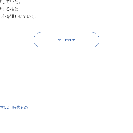
在していた。
接する桂と
、心を通わせていく。
more
会を果たす。
と招き入れたあなた。
雨は上がっていた。
うになるが、
マCD
時代もの
かな毒が隠されていることも。