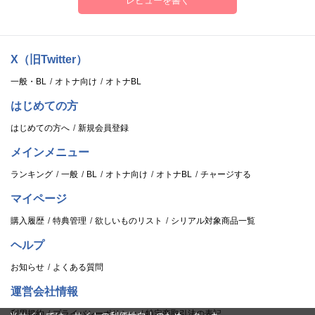
レビューを書く
X（旧Twitter）
一般・BL
オトナ向け
オトナBL
はじめての方
はじめての方へ
新規会員登録
メインメニュー
ランキング
一般
BL
オトナ向け
オトナBL
チャージする
マイページ
購入履歴
特典管理
欲しいものリスト
シリアル対象商品一覧
ヘルプ
お知らせ
よくある質問
運営会社情報
利用規約
プライバシーポリシー
特定商取引法の表記