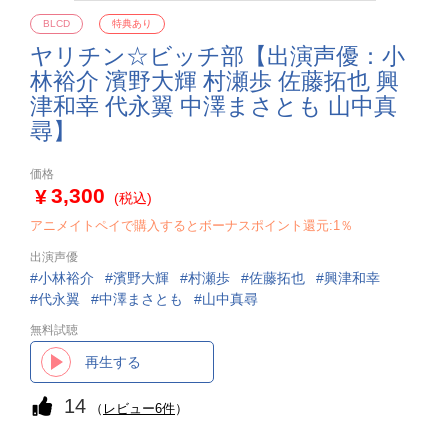
BLCD
特典あり
ヤリチン☆ビッチ部【出演声優：小
林裕介 濱野大輝 村瀬歩 佐藤拓也 興
津和幸 代永翼 中澤まさとも 山中真
尋】
価格
3,300
(税込)
アニメイトペイで購入するとボーナスポイント還元:1％
出演声優
小林裕介
濱野大輝
村瀬歩
佐藤拓也
興津和幸
代永翼
中澤まさとも
山中真尋
無料試聴
再生する
14
（
レビュー6件
）