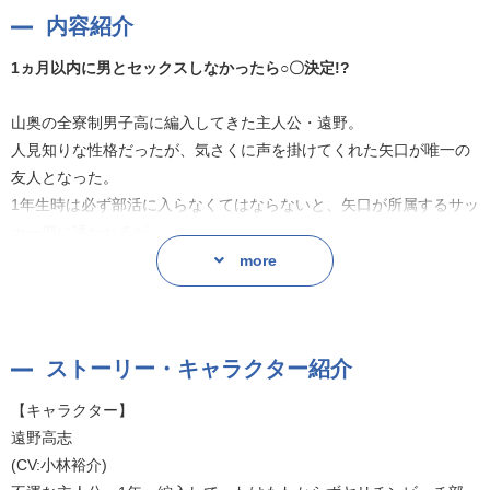
内容紹介
1ヵ月以内に男とセックスしなかったら○〇決定!?
山奥の全寮制男子高に編入してきた主人公・遠野。
人見知りな性格だったが、気さくに声を掛けてくれた矢口が唯一の
友人となった。
1年生時は必ず部活に入らなくてはならないと、矢口が所属するサッ
カー部に誘われるが、
球技が苦手なため、一番ラクそうな写真部に入る遠野。
more
だがそこは写真部とは名ばかり、キャラの濃い先輩たちがひしめ
く、通称「ヤリチンビッチ部」だった!
ストーリー・キャラクター紹介
1ヵ月以内に男とセックスしなかったら○〇決定!?
【キャラクター】
同じ1年の新入部員・加島だけがマトモだと思ったが、友人・矢口が
遠野高志
加島に片思いかもしれなくて!?
(CV:小林裕介)
性に奔放な先輩たちに翻弄される、新入部員・遠野と加島の不器用