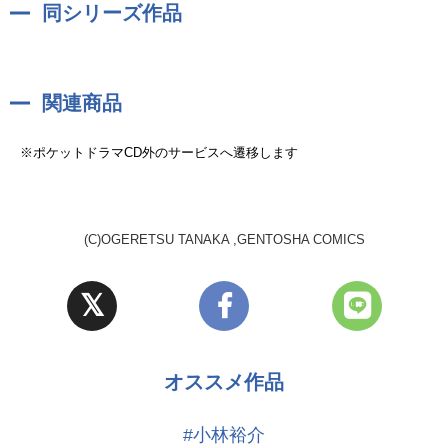
(CV:山中真尋)
同シリーズ作品
3年。明美の恋人。無口。普段はタチだが、明美に対してはネコ。
鹿谷 樹
関連商品
(CV:中澤まさとも)
3年。ネコ専門。潔癖症で被害妄想癖。女装を好む傾向あり。
※ポケットドラマCD外のサービスへ遷移します
百合絢斗
(CV:佐藤拓也)
2年。副部長。ちょっと頭がおかしいけどスポーツ万能で学年主席。
(C)OGERETSU TANAKA ,GENTOSHA COMICS
バイでタチネコ両刀。
田村
(CV:興津和幸)
2年。バイで両刀。タチネコ比率は7:3。百合とは小学校からの腐れ
オススメ作品
縁。
#小林裕介