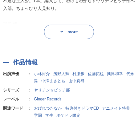
不運な主人公。1年。編入して、わけもわからずヤリチンビッチ部へ
でピュアな青春ラブストーリーが
入部。ちょっぴり人見知り。
愛と笑いに溢れたドラマCDになって登場!
加島 優
(CV:濱野大輝)
more
原作:おげれつたなか(幻冬舎コミックス刊 バーズコミックス ルチ
1年。遠野と同じ編入生でヤリチンビッチ部新入部員。遠野曰く部で
ルコレクション リュクス)
唯一の「マトモ」。カメラが好き。
作品情報
矢口恭介
(CV:村瀬歩)
出演声優
：
小林裕介
濱野大輝
村瀬歩
佐藤拓也
興津和幸
代永
1年。遠野のクラスメイト。遠野に一番に声をかけてくれたクラスの
翼
中澤まさとも
山中真尋
人気者。サッカー部員。
シリーズ
：
ヤリチン☆ビッチ部
レーベル
：
Ginger Records
明美
関連ワード
：
おげれつたなか
特典付きドラマCD
アニメイト特典
(CV:代永翼)
学園
学生
ポケドラ限定
3年。ヤリチンビッチ部の部長。タチ専門。小柄だが巨根の持ち主。
糸目