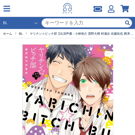
ホーム
BL
ヤリチン☆ビッチ部【出演声優：小林裕介 濱野大輝 村瀬歩 佐藤拓也 興津和幸 代永翼 中澤まさとも 山中真尋】