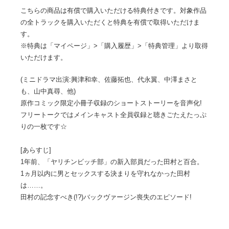
こちらの商品は有償で購入いただける特典付きです。対象作品
の全トラックを購入いただくと特典を有償で取得いただけま
す。
※特典は「マイページ」>「購入履歴」>「特典管理」より取得
いただけます。
(ミニドラマ出演:興津和幸、佐藤拓也、代永翼、中澤まさと
も、山中真尋、他)
原作コミック限定小冊子収録のショートストーリーを音声化!
フリートークではメインキャスト全員収録と聴きごたえたっぷ
りの一枚です☆
[あらすじ]
1年前、「ヤリチンビッチ部」の新入部員だった田村と百合。
1ヵ月以内に男とセックスする決まりを守れなかった田村
は……。
田村の記念すべき(!?)バックヴァージン喪失のエピソード!