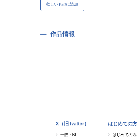
欲しいものに追加
作品情報
X（旧Twitter）
はじめての
一般・BL
はじめての方