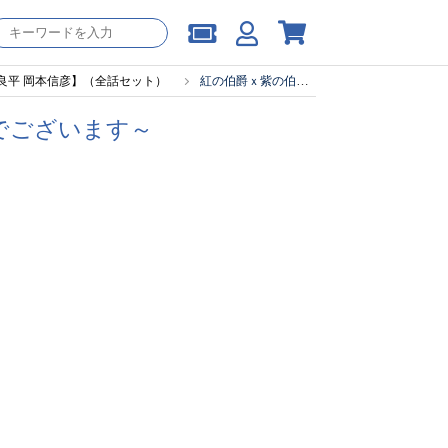
良平 岡本信彦】（全話セット）
紅の伯爵ｘ紫の伯爵 ～どちらも吸血鬼でございます～
でございます～