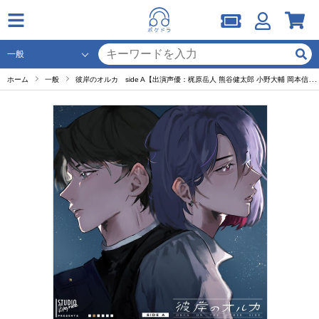
ホーム
一般
彼岸のオルカ side A【出演声優：梶原岳人 熊谷健太郎 小野大輔 岡本信彦】