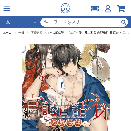
ホーム
一般
官能昔話 ネオ～太郎伝説～【出演声優：井上和彦 吉野裕行 柿原徹也 江口拓也】