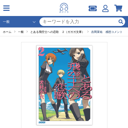
ホーム
一般
とある飛空士への恋歌 ２（ガガガ文庫）
吉岡茉祐 感想コメント