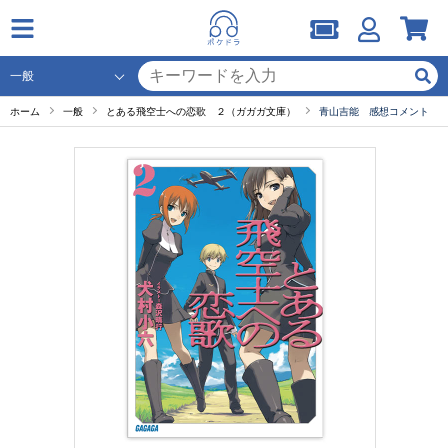
ホーム
一般
とある飛空士への恋歌 ２（ガガガ文庫）
青山吉能 感想コメント