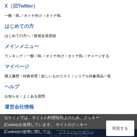
X（旧Twitter）
一般・BL
オトナ向け
オトナBL
はじめての方
はじめての方へ
新規会員登録
メインメニュー
ランキング
一般
BL
オトナ向け
オトナBL
チャージする
マイページ
購入履歴
特典管理
欲しいものリスト
シリアル対象商品一覧
ヘルプ
お知らせ
よくある質問
運営会社情報
利用規約
プライバシーポリシー
特定商取引法の表記
当サイトでは、サイトの利便性向上のため、クッキー
(Cookie)を使用しています。 サイトのクッキー
ログイン
同意する
(Cookie)の使用に関しては、「
プライバシーポリシ
© ポケットドラマCD
スタンプ