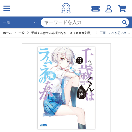
ホーム
一般
千歳くんはラムネ瓶のなか ３（ガガガ文庫）
三章 いつか思い出す遠くの空の青い夜-2