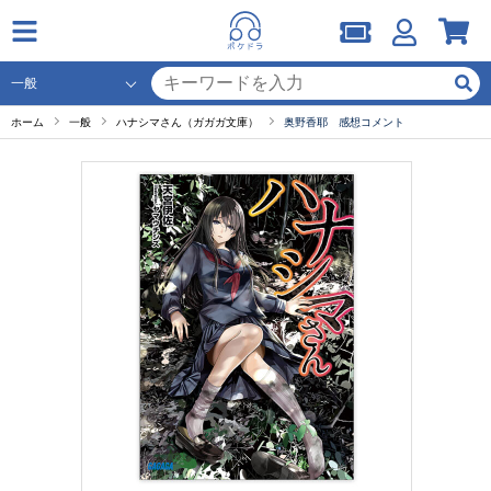
ホーム
一般
ハナシマさん（ガガガ文庫）
奥野香耶 感想コメント