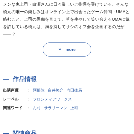
メンな鬼上司・白瀬さんに日々厳しいご指導を受けている。そんな
橋元の唯一の楽しみはオンライン上で出会ったゲーム仲間・UMAと
絡むこと。上司の愚痴を言えて、草を生やして笑い合えるUMAに気
を許している橋元は、満を持してサシのオフ会を企画するのだが
――!?
【キャスト】
more
橋元:阿部 敦、白瀬:白井悠介、熊田:内田雄馬 ほか
作品情報
出演声優
：
阿部敦
白井悠介
内田雄馬
レーベル
：
フロンティアワークス
関連ワード
：
ん村
サラリーマン
上司
関連商品