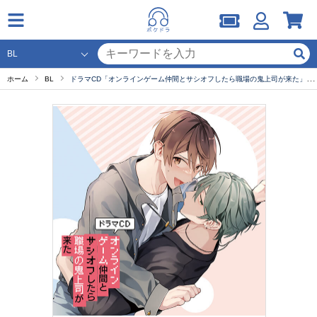
ホーム
BL
ドラマCD「オンラインゲーム仲間とサシオフしたら職場の鬼上司が来た」【出演声優：阿部敦 白井悠介 内田雄馬】