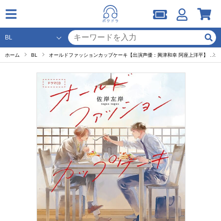
ホーム
BL
オールドファッションカップケーキ【出演声優：興津和幸 阿座上洋平】