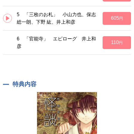
5 「三枚のお札」 小山力也、保志
605
円
総一朗、下野 紘、井上和彦
6 「官能寺」 エピローグ 井上和
110
円
彦
特典内容