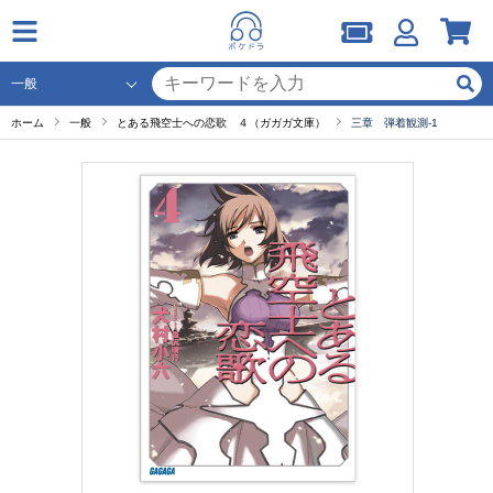
ホーム
一般
とある飛空士への恋歌 ４（ガガガ文庫）
三章 弾着観測-1