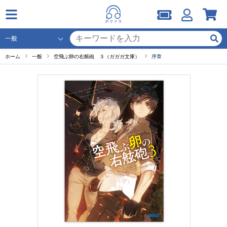
ホーム
一般
空飛ぶ卵の右舷砲 ３（ガガガ文庫）
序章