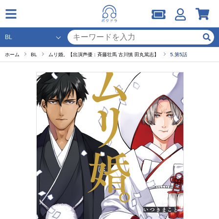
ホーム
BL
ムリ婚。【出演声優：斉藤壮馬 古川慎 田丸篤志】
5.第5話