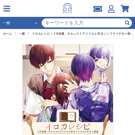
ホーム
一般
イロカレシピ～ドS俳優、ナルシストアイドルと作るノンフライチキン南蛮～【出演声優：伊東健人 永塚拓馬】