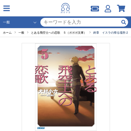
ホーム
一般
とある飛空士への恋歌 ５（ガガガ文庫）
終章 イスラの帰る場所-2