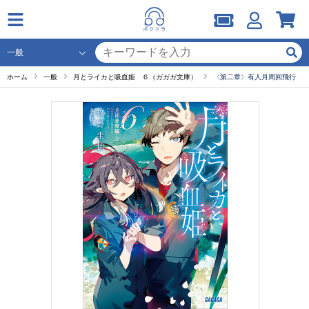
ホーム
一般
月とライカと吸血姫 ６（ガガガ文庫）
〈第二章〉有人月周回飛行