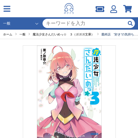
ホーム
一般
魔法少女さんだいめっ☆ ３（ガガガ文庫）
最終話 ”好き”の気持ちに包まれて