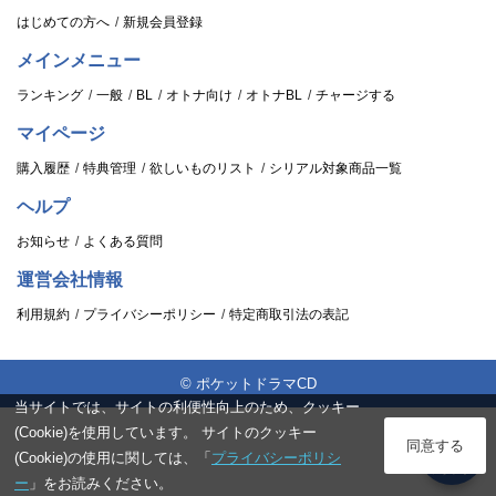
はじめての方へ
新規会員登録
メインメニュー
ランキング
一般
BL
オトナ向け
オトナBL
チャージする
マイページ
購入履歴
特典管理
欲しいものリスト
シリアル対象商品一覧
ヘルプ
お知らせ
よくある質問
運営会社情報
利用規約
プライバシーポリシー
特定商取引法の表記
© ポケットドラマCD
当サイトでは、サイトの利便性向上のため、クッキー
(Cookie)を使用しています。 サイトのクッキー
ログイン
同意する
(Cookie)の使用に関しては、「
プライバシーポリシ
スタンプ
ー
」をお読みください。