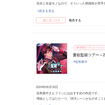
先生と生徒モノなので、そういった関係性が苦手
>続きを見る
役に立った!!
報告する
配信限定シチュエーション
愛欲監獄ツアー～
佐和真中
2024年06月30日
佐和真中さんファンにはおすすめの作品です。
理由としてはただ一つ、SEXシーンがものすごく