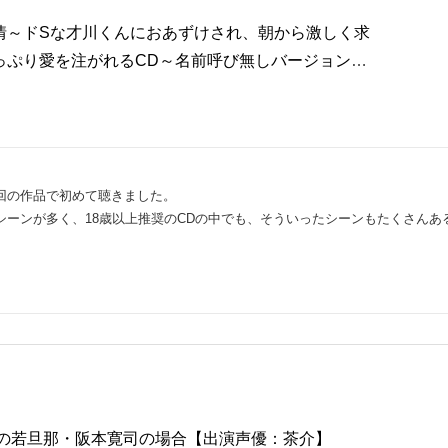
情～ドSな才川くんにおあずけされ、朝から激しく求
っぷり愛を注がれるCD～名前呼び無しバージョン
真中】
回の作品で初めて聴きました。
ーンが多く、18歳以上推奨のCDの中でも、そういったシーンもたくさんあ
館の若旦那・阪本寛司の場合【出演声優：茶介】