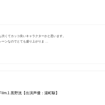
も渋くてカッコ良いキャラクターかと思います。
シーンなのでとても盛り上がりま …
tive2 Film.1 黒野洸【出演声優：湯町駆】