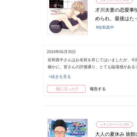
シチュエーションCD
才川夫妻の恋愛事
められ、最後はた
【出演声優：佐和
佐和真中
2024年06月30日
佐和真中さんはお名前を存じてはいましたが、今
確かに、皆さんの評価通り、とても臨場感があるシ
>続きを見る
役に立った!!
報告する
シチュエーションCD
大人の夏休み 旅