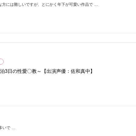
な方には難しいですが、とにかく年下が可愛い作品で …
2泊3日の性愛〇教～【出演声優：佐和真中】
多いで …