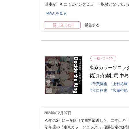
基本が、AIによるインタビュー・取材となってい
>続きを見る
役に立った!!
報告する
一般ドラマCD
東京カラーソニック!! 
祐翔 斉藤壮馬 中
也 梅原裕一郎 浪
千葉翔也
上村祐翔
江口拓也
広瀬裕也
2024年12月07日
今年の2月に一夜限りで無料放送した、二年目の『東
初年度の『東京カラーソニック!!』優勝決定のお