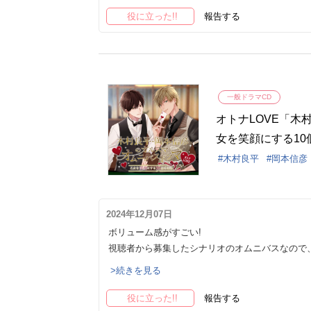
役に立った!!
報告する
一般ドラマCD
オトナLOVE「
女を笑顔にする10
セット）
木村良平
岡本信彦
2024年12月07日
ボリューム感がすごい!
視聴者から募集したシナリオのオムニバスなので
>続きを見る
役に立った!!
報告する