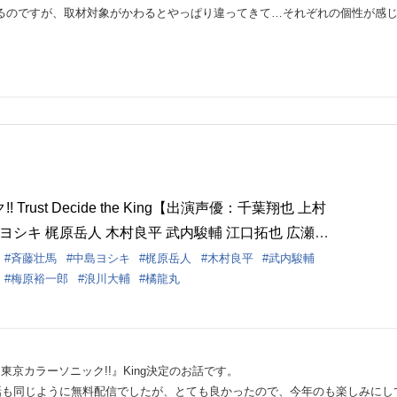
るのですが、取材対象がかわるとやっぱり違ってきて…それぞれの個性が感じ
Trust Decide the King【出演声優：千葉翔也 上村
島ヨシキ 梶原岳人 木村良平 武内駿輔 江口拓也 広瀬裕
川大輔 橘龍丸】
斉藤壮馬
中島ヨシキ
梶原岳人
木村良平
武内駿輔
梅原裕一郎
浪川大輔
橘龍丸
京カラーソニック!!』King決定のお話です。
話も同じように無料配信でしたが、とても良かったので、今年のも楽しみにし