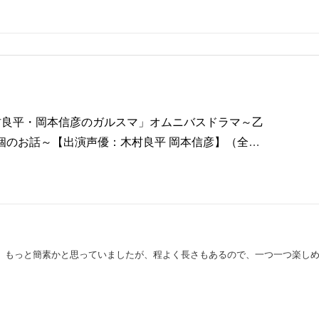
木村良平・岡本信彦のガルスマ」オムニバスドラマ～乙
個のお話～【出演声優：木村良平 岡本信彦】（全話
、もっと簡素かと思っていましたが、程よく長さもあるので、一つ一つ楽しめ