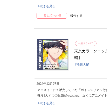
>続きを見る
役に立った!!
報告する
一般ドラマCD
東京カラーソニック!! 
輔】
浪川大輔
2024年12月07日
アニメイトにて販売していた「ボイスシリアル付
毎月1人ずつの販売だったため、近くにアニメイ
>続きを見る