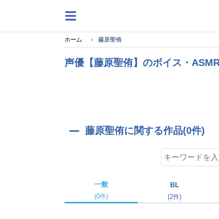
ホーム
藤原聖侑
声優【藤原聖侑】のボイス・ASM
藤原聖侑に関する作品(0件)
一般
BL
(0件)
(2件)