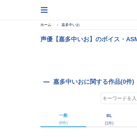
ホーム
嘉多中いお
声優【嘉多中いお】のボイス・AS
嘉多中いおに関する作品(0件)
一般
BL
(0件)
(1件)