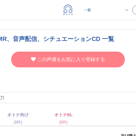
MR、音声配信、シチュエーションCD 一覧
この声優をお気に入り登録する
オトナ向け
オトナBL
(0件)
(0件)
並び替