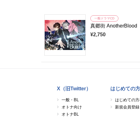
一般ドラマCD
真郷街 AnotherB
¥2,750
X（旧Twitter）
はじめての
一般・BL
はじめての方
オトナ向け
新規会員登録
オトナBL