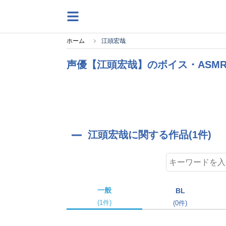
ホーム
江頭宏哉
声優【江頭宏哉】のボイス・ASM
江頭宏哉に関する作品(1件)
一般
BL
(1件)
(0件)