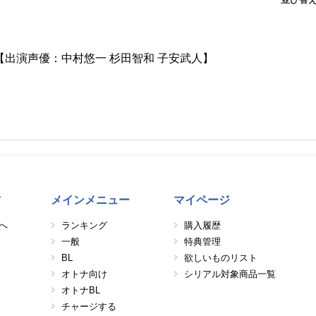
lood【出演声優：中村悠一 杉田智和 子安武人】
方
メインメニュー
マイページ
へ
ランキング
購入履歴
一般
特典管理
BL
欲しいものリスト
オトナ向け
シリアル対象商品一覧
オトナBL
チャージする