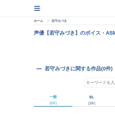
ホーム
若守みづき
声優【若守みづき】のボイス・AS
若守みづきに関する作品(0件)
一般
BL
(0件)
(3件)