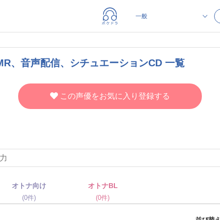
MR、音声配信、シチュエーションCD 一覧
この声優をお気に入り登録する
オトナ向け
オトナBL
(0件)
(0件)
並び替