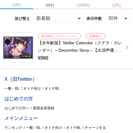
(1件)
(0件)
(166件)
(1件)
並び替え
表示件数
配信限定シチュエーション
特典あり
【全年齢版】Stellar Calendar（ステラ・カレ
ンダー）～December Story～【出演声優：テ
トラポット登】
¥990
X（旧Twitter）
一般・BL
オトナ向け
オトナBL
はじめての方
はじめての方へ
新規会員登録
メインメニュー
ランキング
一般
BL
オトナ向け
オトナBL
チャージする