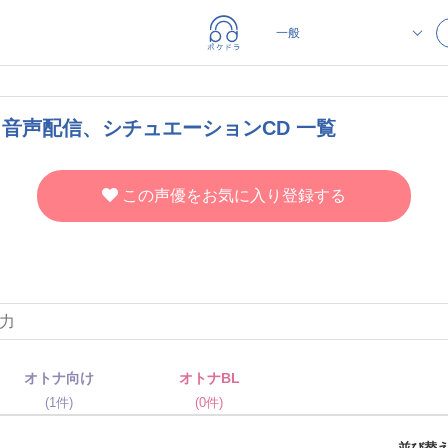
、音声配信、シチュエーションCD 一覧
この声優をお気に入り登録する
オトナ向け
オトナBL
(1件)
(0件)
並び替