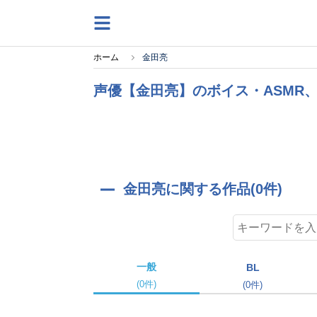
ホーム
金田亮
声優【金田亮】のボイス・ASMR
金田亮に関する作品(0件)
一般
BL
(0件)
(0件)