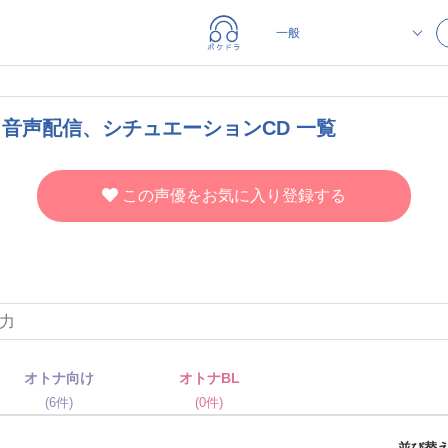
、音声配信、シチュエーションCD 一覧
この声優をお気に入り登録する
オトナ向け
オトナBL
(6件)
(0件)
並び替