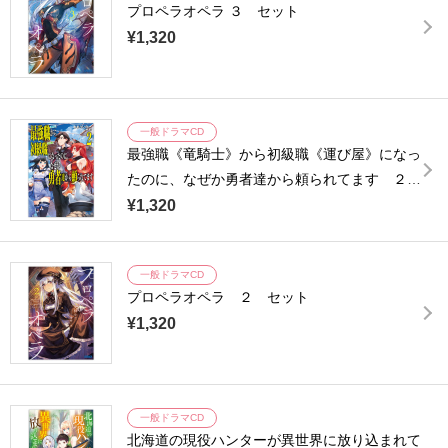
プロペラオペラ ３ セット
¥1,320
一般ドラマCD
最強職《竜騎士》から初級職《運び屋》になっ
たのに、なぜか勇者達から頼られてます ２
セット
¥1,320
一般ドラマCD
プロペラオペラ ２ セット
¥1,320
一般ドラマCD
北海道の現役ハンターが異世界に放り込まれて