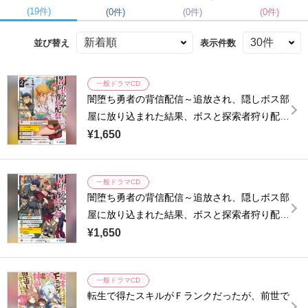
(19件)
(0件)
(0件)
(0件)
並び替え
表示件数
一般ドラマCD
闇堕ち勇者の背信配信～追放され、隠しボス部
屋に放り込まれた結果、ボスと探索者狩り配信
を始める～ ２（ガガガ文庫）
¥1,650
一般ドラマCD
闇堕ち勇者の背信配信～追放され、隠しボス部
屋に放り込まれた結果、ボスと探索者狩り配信
を始める～（ガガガ文庫）
¥1,650
一般ドラマCD
転生で得たスキルがＦランクだったが、前世で