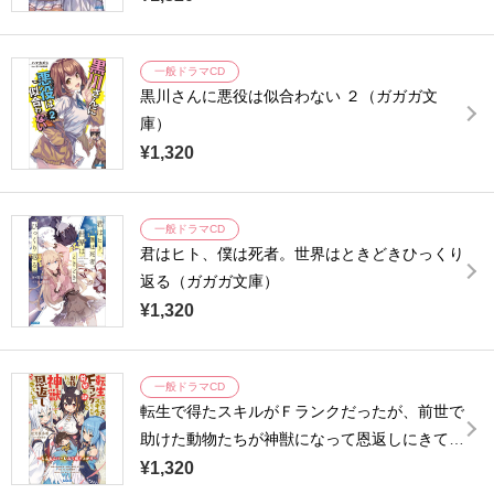
一般ドラマCD
黒川さんに悪役は似合わない ２（ガガガ文
庫）
¥1,320
一般ドラマCD
君はヒト、僕は死者。世界はときどきひっくり
返る（ガガガ文庫）
¥1,320
一般ドラマCD
転生で得たスキルがＦランクだったが、前世で
助けた動物たちが神獣になって恩返しにきてく
れた（ガガガ文庫）
¥1,320