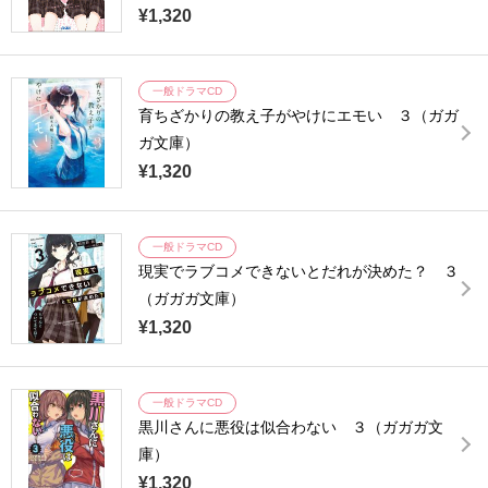
¥1,320
一般ドラマCD
育ちざかりの教え子がやけにエモい ３（ガガ
ガ文庫）
¥1,320
一般ドラマCD
現実でラブコメできないとだれが決めた？ ３
（ガガガ文庫）
¥1,320
一般ドラマCD
黒川さんに悪役は似合わない ３（ガガガ文
庫）
¥1,320