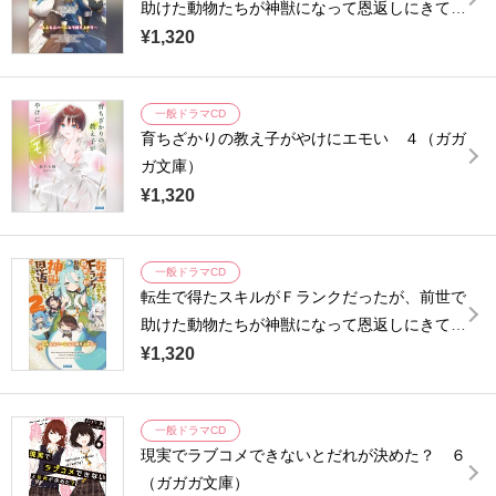
助けた動物たちが神獣になって恩返しにきてく
れた ３ ～もふもふハーレムで成り上がり～
¥1,320
（ガガガ文庫）
一般ドラマCD
育ちざかりの教え子がやけにエモい ４（ガガ
ガ文庫）
¥1,320
一般ドラマCD
転生で得たスキルがＦランクだったが、前世で
助けた動物たちが神獣になって恩返しにきてく
れた ２ ～もふもふハーレムで成り上がり～
¥1,320
（ガガガ文庫）
一般ドラマCD
現実でラブコメできないとだれが決めた？ ６
（ガガガ文庫）