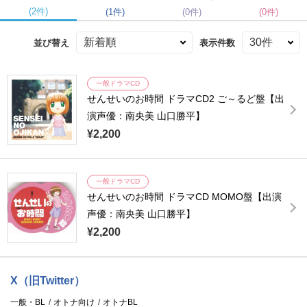
(2件)
(1件)
(0件)
(0件)
並び替え
表示件数
一般ドラマCD
せんせいのお時間 ドラマCD2 ご～るど盤【出
演声優：南央美 山口勝平】
¥2,200
一般ドラマCD
せんせいのお時間 ドラマCD MOMO盤【出演
声優：南央美 山口勝平】
¥2,200
X（旧Twitter）
一般・BL
オトナ向け
オトナBL