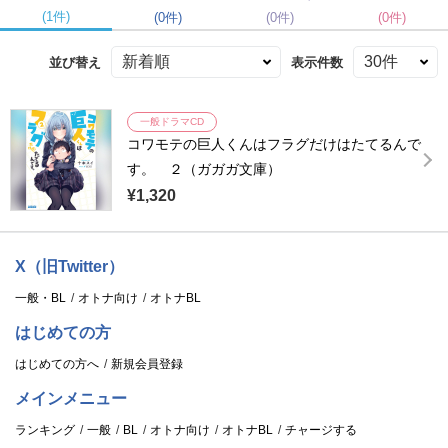
(1件)
(0件)
(0件)
(0件)
並び替え
表示件数
一般ドラマCD
コワモテの巨人くんはフラグだけはたてるんで
す。 ２（ガガガ文庫）
¥1,320
X（旧Twitter）
一般・BL
オトナ向け
オトナBL
はじめての方
はじめての方へ
新規会員登録
メインメニュー
ランキング
一般
BL
オトナ向け
オトナBL
チャージする