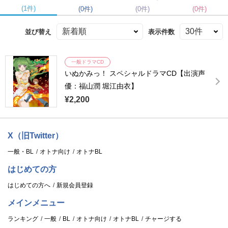
(1件)
(0件)
(0件)
(0件)
並び替え
表示件数
一般ドラマCD
いぬかみっ！ スペシャルドラマCD【出演声
優：福山潤 堀江由衣】
¥2,200
X（旧Twitter）
一般・BL
オトナ向け
オトナBL
はじめての方
はじめての方へ
新規会員登録
メインメニュー
ランキング
一般
BL
オトナ向け
オトナBL
チャージする