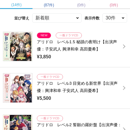
(14件)
(87件)
(0件)
(0件)
並び替え
表示件数
NEW
一般ドラマCD
アリドロ レベル1.5 秘蹟の夜明け【出演声
優：子安武人 興津和幸 高田憂希】
¥3,850
一般ドラマCD
アリドロ レベル3 目覚める新世界【出演声
優：興津和幸 子安武人 高田憂希】
¥5,500
一般ドラマCD
アリドロ レベル2 誓願の羅針盤【出演声優：