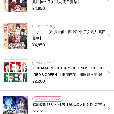
興津和幸 子安武人 高田憂希】
¥4,950
一般ドラマCD
アリドロ【出演声優：興津和幸 子安武人 高田
憂希】
¥4,950
一般ドラマCD
K DRAMA CD RETURN OF KINGS PRELUDE
-RED＆GREEN-【出演声優：津田健次郎 興津
和幸】
¥2,200
シチュエーションCD
感応時間13&14 外伝【単品購入用】DL音声コ
ンテンツ