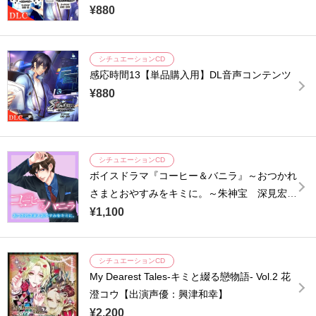
¥880
シチュエーションCD
感応時間13【単品購入用】DL音声コンテンツ
¥880
シチュエーションCD
ボイスドラマ『コーヒー＆バニラ』～おつかれ
さまとおやすみをキミに。～朱神宝 深見宏斗
【出演声優：興津和幸】
¥1,100
シチュエーションCD
My Dearest Tales-キミと綴る戀物語- Vol.2 花
澄コウ【出演声優：興津和幸】
¥2,200