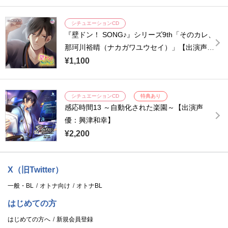
シチュエーションCD
『壁ドン！ SONG♪』シリーズ9th「そのカレ、
那珂川裕晴（ナカガワユウセイ）」【出演声
優：興津和幸】
¥1,100
シチュエーションCD
特典あり
感応時間13 ～自動化された楽園～【出演声
優：興津和幸】
¥2,200
X（旧Twitter）
一般・BL
オトナ向け
オトナBL
はじめての方
はじめての方へ
新規会員登録