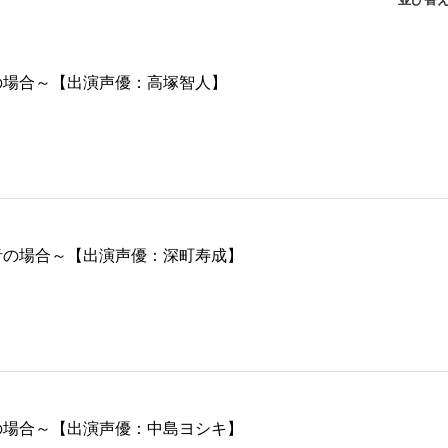
揺本光の場合～【出演声優：高塚智人】
玉置有音の場合～【出演声優：深町寿成】
陽月開の場合～【出演声優：中島ヨシキ】