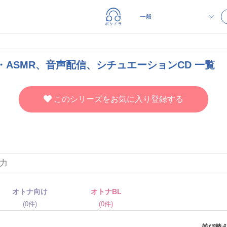
イス・ASMR、音声配信、シチュエーションCD 一覧
このシリーズをお気に入り登録する
オトナ向け
オトナBL
(0件)
(0件)
並び替