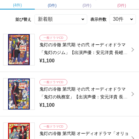
(4件)
(0件)
(0件)
(0件)
並び替え
表示件数
一般ドラマCD
鬼灯の冷徹 第弐期 その弐 オーディオドラマ
「鬼灯のジム」【出演声優：安元洋貴 長嶝高
士】
¥1,100
一般ドラマCD
鬼灯の冷徹 第弐期 その弐 オーディオドラマ
「鬼灯の執務室」【出演声優：安元洋貴 長嶝
高士】
¥1,100
一般ドラマCD
鬼灯の冷徹 第弐期 オーディオドラマ「オリョ