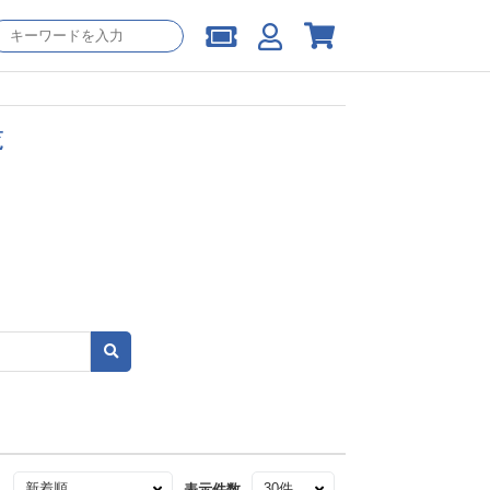
覧
え
表示件数