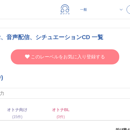
R、音声配信、シチュエーションCD 一覧
このレーベルをお気に入り登録する
)
オトナ向け
オトナBL
(15件)
(0件)
並び替