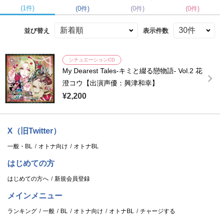
(1件)
(0件)
(0件)
(0件)
並び替え
表示件数
シチュエーションCD
My Dearest Tales-キミと綴る戀物語- Vol.2 花
澄コウ【出演声優：興津和幸】
¥2,200
X（旧Twitter）
一般・BL
オトナ向け
オトナBL
はじめての方
はじめての方へ
新規会員登録
メインメニュー
ランキング
一般
BL
オトナ向け
オトナBL
チャージする