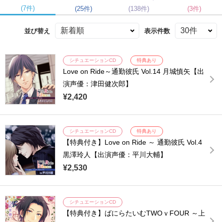
(7件)
(25件)
(138件)
(3件)
並び替え
表示件数
シチュエーションCD
特典あり
Love on Ride～通勤彼氏 Vol.14 月城慎矢【出
演声優：津田健次郎】
¥2,420
シチュエーションCD
特典あり
【特典付き】Love on Ride ～ 通勤彼氏 Vol.4
黒澤玲人【出演声優：平川大輔】
¥2,530
シチュエーションCD
【特典付き】ばにらたいむTWOｖFOUR ～上