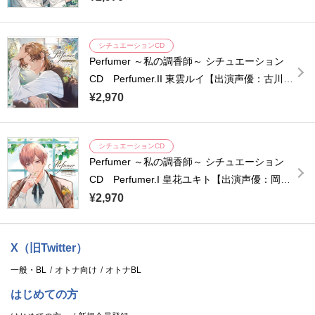
シチュエーションCD
Perfumer ～私の調香師～ シチュエーション
CD Perfumer.II 東雲ルイ【出演声優：古川
慎】
¥2,970
シチュエーションCD
Perfumer ～私の調香師～ シチュエーション
CD Perfumer.I 皇花ユキト【出演声優：岡本
信彦】
¥2,970
X（旧Twitter）
一般・BL
オトナ向け
オトナBL
はじめての方