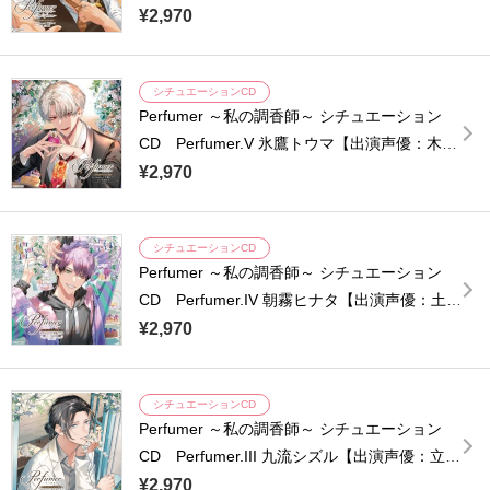
声優：古川慎】
¥2,970
シチュエーションCD
Perfumer ～私の調香師～ シチュエーション
CD Perfumer.V 氷鷹トウマ【出演声優：木村
良平】
¥2,970
シチュエーションCD
Perfumer ～私の調香師～ シチュエーション
CD Perfumer.IV 朝霧ヒナタ【出演声優：土岐
隼一】
¥2,970
シチュエーションCD
Perfumer ～私の調香師～ シチュエーション
CD Perfumer.III 九流シズル【出演声優：立花
慎之介】
¥2,970