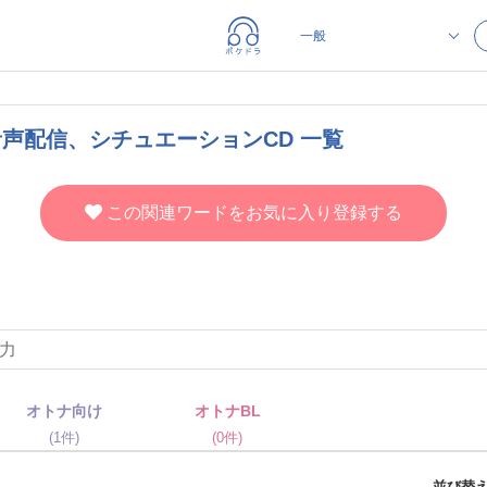
声配信、シチュエーションCD 一覧
この関連ワードをお気に入り登録する
オトナ向け
オトナBL
(1件)
(0件)
並び替