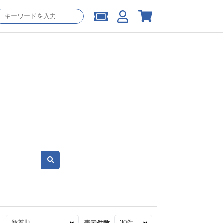
え
表示件数